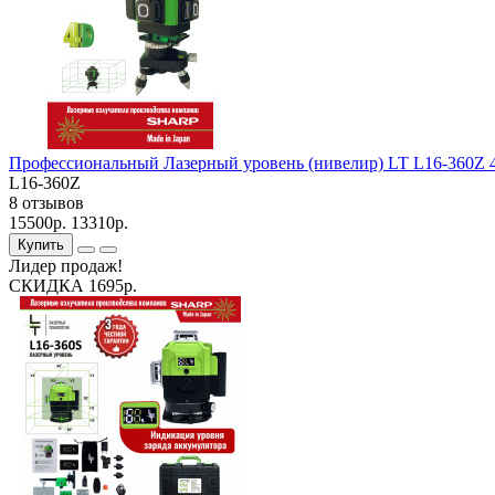
Профессиональный Лазерный уровень (нивелир) LT L16-360Z 
L16-360Z
8 отзывов
15500р.
13310р.
Купить
Лидер продаж!
СКИДКА 1695р.