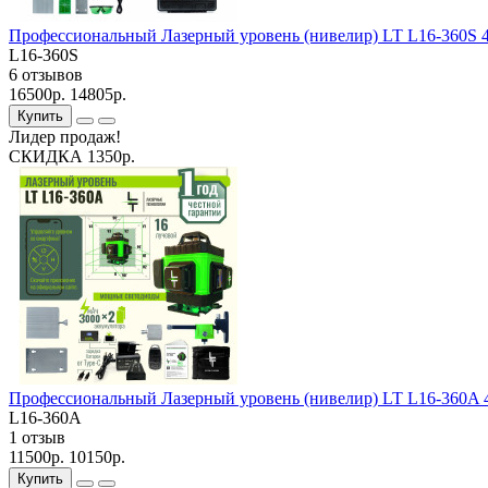
Профессиональный Лазерный уровень (нивелир) LT L16-360S 
L16-360S
6 отзывов
16500р.
14805р.
Купить
Лидер продаж!
СКИДКА 1350р.
Профессиональный Лазерный уровень (нивелир) LT L16-360A 
L16-360A
1 отзыв
11500р.
10150р.
Купить